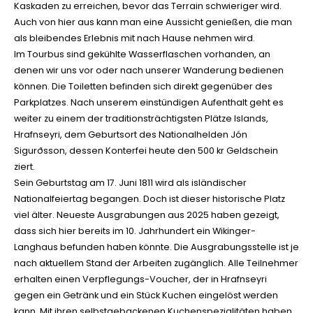
Kaskaden zu erreichen, bevor das Terrain schwieriger wird.
Auch von hier aus kann man eine Aussicht genießen, die man
als bleibendes Erlebnis mit nach Hause nehmen wird.
Im Tourbus sind gekühlte Wasserflaschen vorhanden, an
denen wir uns vor oder nach unserer Wanderung bedienen
können. Die Toiletten befinden sich direkt gegenüber des
Parkplatzes. Nach unserem einstündigen Aufenthalt geht es
weiter zu einem der traditionsträchtigsten Plätze Islands,
Hrafnseyri, dem Geburtsort des Nationalhelden Jón
Sigurðsson, dessen Konterfei heute den 500 kr Geldschein
ziert.
Sein Geburtstag am 17. Juni 1811 wird als isländischer
Nationalfeiertag begangen. Doch ist dieser historische Platz
viel älter. Neueste Ausgrabungen aus 2025 haben gezeigt,
dass sich hier bereits im 10. Jahrhundert ein Wikinger-
Langhaus befunden haben könnte. Die Ausgrabungsstelle ist je
nach aktuellem Stand der Arbeiten zugänglich. Alle Teilnehmer
erhalten einen Verpflegungs-Voucher, der in Hrafnseyri
gegen ein Getränk und ein Stück Kuchen eingelöst werden
kann. Mit ihren selbstgebackenen Kuchenspezialitäten haben