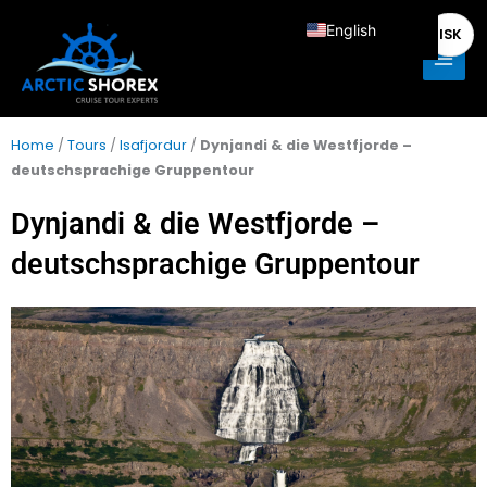
Skip
Main
English
ISK
to
Men
content
Deutsch
Français
Italiano
Home
/
Tours
/
Isafjordur
/
Dynjandi & die Westfjorde –
deutschsprachige Gruppentour
Español
Nederlands
Dynjandi & die Westfjorde –
deutschsprachige Gruppentour