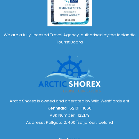
We are a fully licensed Travel Agency, authorised by the Icelandic
Tourist Board
Arctic Shorex is owned and operated by Wild Westfjords ehf
Kennitala : 521011-1060
VSK Number : 122179
Address : Pollgata 2, 400 Ísafjörður, Iceland