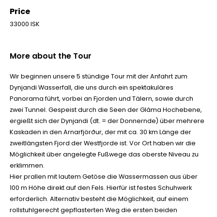
Price
33000 ISK
More about the Tour
Wir beginnen unsere 5 stündige Tour mit der Anfahrt zum
Dynjandi Wasserfall, die uns durch ein spektakuläres
Panorama führt, vorbei an Fjorden und Tälern, sowie durch
zwei Tunnel. Gespeist durch die Seen der Gláma Hochebene,
ergießt sich der Dynjandi (dt. = der Donnernde) über mehrere
Kaskaden in den Arnarfjörður, der mit ca. 30 km Länge der
zweitlängsten Fjord der Westfjorde ist. Vor Ort haben wir die
Möglichkeit über angelegte Fußwege das oberste Niveau zu
erklimmen.
Hier prallen mit lautem Getöse die Wassermassen aus über
100 m Höhe direkt auf den Fels. Hierfür ist festes Schuhwerk
erforderlich. Alternativ besteht die Möglichkeit, auf einem
rollstuhlgerecht gepflasterten Weg die ersten beiden