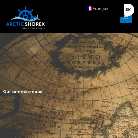
Aller
Main
Français
ISK
au
Men
contenu
English
Deutsch
Italiano
Español
Nederlands
Qui sommes-nous